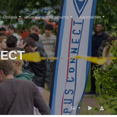
Ontdek
Gerelateerde albums
Aanmelden
NECT